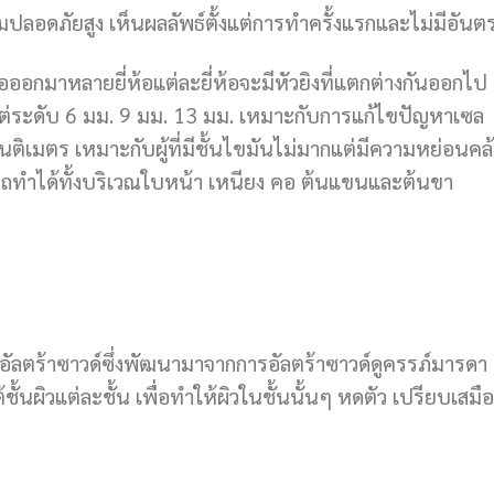
วามปลอดภัยสูง เห็นผลลัพธ์ตั้งแต่การทำครั้งแรกและไม่มีอันต
มือออกมาหลายยี่ห้อแต่ละยี่ห้อจะมีหัวยิงที่แตกต่างกันออกไป ซ
้งแต่ระดับ 6 มม. 9 มม. 13 มม. เหมาะกับการแก้ไขปัญหาเซล
เซนติเมตร เหมาะกับผู้ที่มีชั้นไขมันไม่มากแต่มีความหย่อนคล
มารถทำได้ทั้งบริเวณใบหน้า เหนียง คอ ต้นแขนและต้นขา
อัลตร้าซาวด์ซึ่งพัฒนามาจากการอัลตร้าซาวด์ดูครรภ์มารดา ซ
ชั้นผิวแต่ละชั้น เพื่อทำให้ผิวในชั้นนั้นๆ หดตัว เปรียบเสมื