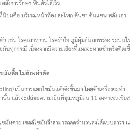
ังการรักษา ฟื้นตัวได้เร็ว
ที่นิยมคือ บริเวณหน้าท้อง สะโพก ต้นขา ต้นแขน หลัง เอว
ำตัว เช่น โรคเบาหวาน โรคหัวใจ ภูมิคุ้มกันบกพร่อง ระบบไ
ขมันทุกกรณี เนื่องจากมีความเสี่ยงที่แผลจะหายช้าหรือติดเชื
ันดื้อ ไม่ต้องผ่าตัด
ting) เป็นการแยกไขมันแล้วดึงขึ้นมา โดยตัวเครื่องจะทำ
่านั้น แล้วจะปล่อยความเย็นที่อุณหภูมิลบ 11 องศาเซลเซียส
ซลล์ไขมันตาย เซลล์ไขมันจึงสามารถลดจำนวนลงได้แบบถาวร แ