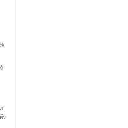
5%
ห้
ไข
ผิว