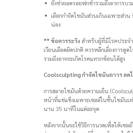
ยังช่วยลดรอยฟกช้ำรวมถึงอาการบวมหล
เลือกกำจัดไขมันส่วนเกินเฉพาะส่วน 
น่อง
** ข้อควรระวัง
สำหรับผู้ที่มีโรคประจ
เวียนเลือดผิดปกติ ควรหลีกเลี่ยงการดูดไ
รวมถึงอาจจะเกิดโรคแทรกซ้อนได้สูง
Coolsculpting กำจัดไขมันถาวร ลดไขม
การสลายไขมันด้วยความเย็น (Coolsculp
หน้าที่แช่แข็งเฉพาะเซลล์ในชั้นไขมันเท
นาน 35 นาทีในแต่ละจุด
หลังจากนั้นจะใช้วิธีการนวดเพื่อให้เ