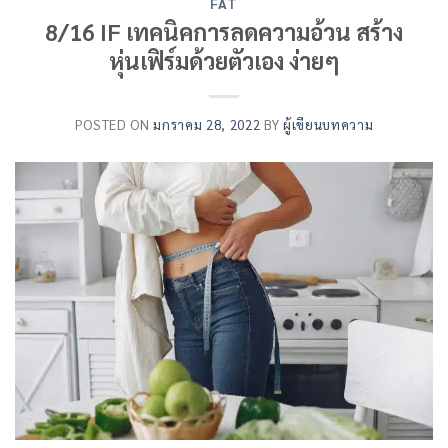
FAT
8/16 IF เทคนิคการลดความอ้วน สร้าง
หุ่นเฟิร์มด้วยตัวเอง ง่ายๆ
POSTED ON
มกราคม 28, 2022
BY
ผู้เขียนบทความ