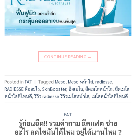
CONTINUE READING
→
Posted in
FAT
|
Tagged
Meso
,
Meso หน้าใส
,
radiesse
,
RADIESSE คืออะไร
,
SkinBooster
,
ฉีดเมโส
,
ฉีดเมโสหน้าใส
,
ฉีดเมโส
หน้าใสที่ไหนดี
,
รีวิว radiesse รีวิวเมโสหน้าใส
,
เมโสหน้าใสที่ไหนดี
FAT
รู้ก่อนฉีด!! รวมคำถาม ฉีดแฟต ช่วย
อะไร ลดไขมันได้ไหม อยู่ได้นานไหม ?