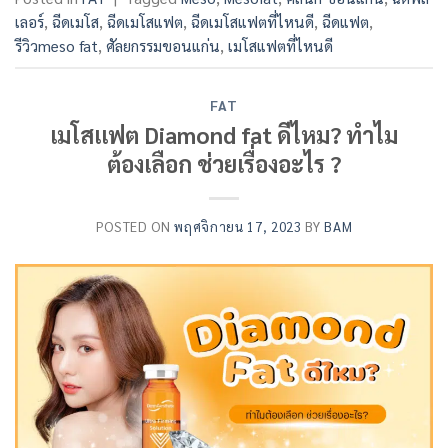
เลอร์
,
ฉีดเมโส
,
ฉีดเมโสแฟต
,
ฉีดเมโสแฟตที่ไหนดี
,
ฉีดแฟต
,
รีวิวmeso fat
,
ศัลยกรรมขอนแก่น
,
เมโสแฟตที่ไหนดี
FAT
เมโสแฟต Diamond fat ดีไหม? ทำไม
ต้องเลือก ช่วยเรื่องอะไร ?
POSTED ON
พฤศจิกายน 17, 2023
BY
BAM