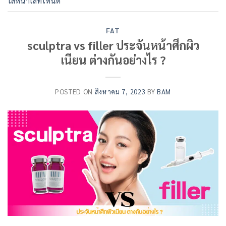
โสหน้าใสที่ไหนดี
FAT
sculptra vs filler ประจันหน้าศึกผิว
เนียน ต่างกันอย่างไร ?
POSTED ON
สิงหาคม 7, 2023
BY
BAM