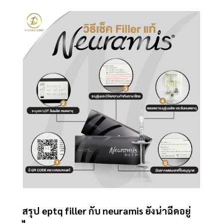
สรุป eptq filler กับ neuramis ยังน่าฉีดอยู่