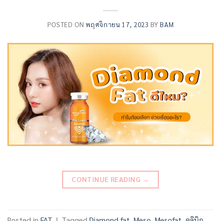
POSTED ON
พฤศจิกายน 17, 2023
BY
BAM
CONTINUE READING
→
Posted in
FAT
|
Tagged
Diamond fat
,
Meso
,
Mesofat
,
คลินิก