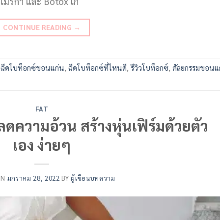
อเมริกา และ Botox เก
CONTINUE READING
→
,
ฉีดโบท็อกซ์ขอนแก่น
,
ฉีดโบท็อกซ์ที่ไหนดี
,
รีวิวโบท็อกซ์
,
ศัลยกรรมขอนแ
FAT
ดความอ้วน สร้างหุ่นเฟิร์มด้วยตัว
เอง ง่ายๆ
ON
มกราคม 28, 2022
BY
ผู้เขียนบทความ